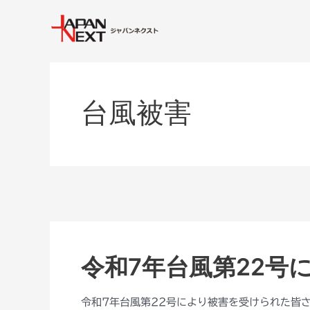
内
容
を
ス
キ
ッ
台風被害
プ
令和7年台風第22号
令
和
7
令和7年台風第22号により被害を受けられた皆
年