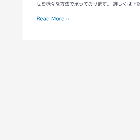
せを様々な方法で承っております。 詳しくは下記
台
風
Read More »
第
22
号
に
よ
り
被
害
を
受
け
ら
れ
た
皆
さ