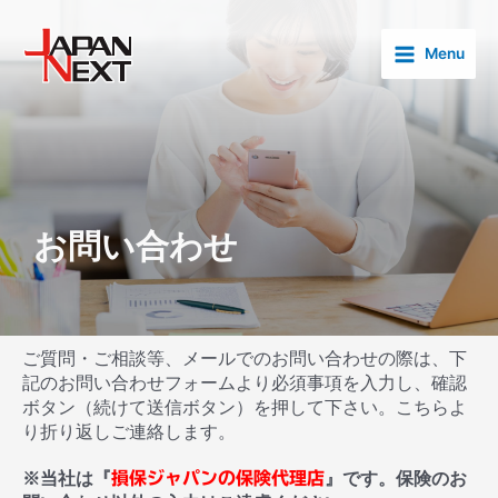
内
Main
容
Menu
Menu
を
ス
キ
ッ
プ
お問い合わせ
ご質問・ご相談等、メールでのお問い合わせの際は、下
記のお問い合わせフォームより必須事項を入力し、確認
ボタン（続けて送信ボタン）を押して下さい。こちらよ
り折り返しご連絡します。
※当社は『
損保ジャパンの保険代理店
』です。保険のお