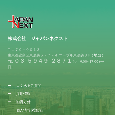
株式会社 ジャパンネクスト
〒１７０－００１３
東京都豊島区東池袋５－７－４
マーブル東池袋３Ｆ (
地図
)
０３-５９４９-２８７１
TEL
㈹ 9:00~17:00 (平
日)
よくあるご質問
採用情報
勧誘方針
個人情報保護方針