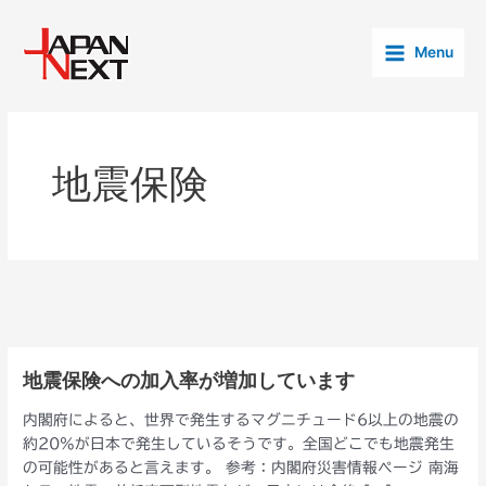
内
Main
容
Menu
Menu
を
ス
キ
ッ
プ
地震保険
地震保険への加入率が増加しています
地
震
内閣府によると、世界で発生するマグニチュード6以上の地震の
保
約20％が日本で発生しているそうです。全国どこでも地震発生
険
の可能性があると言えます。 参考：内閣府災害情報ページ 南海
へ