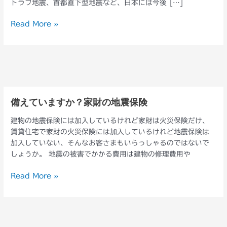
トラフ地震、首都直下型地震など、日本には今後 […]
の
加
Read More »
入
率
が
増
加
し
て
備えていますか？家財の地震保険
備
い
え
ま
建物の地震保険には加入しているけれど家財は火災保険だけ、
て
す
賃貸住宅で家財の火災保険には加入しているけれど地震保険は
い
加入していない、そんなお客さまもいらっしゃるのではないで
ま
しょうか。 地震の被害でかかる費用は建物の修理費用や
す
か？
Read More »
家
財
の
地
震