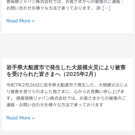
害保険ジャパン株式会社では、お客さまからの被害のご連絡・
分
お問い合わせを様々な方法で承っております。 詳 […]
市
佐
Read More »
賀
関
に
お
け
る
大
岩手県大船渡市で発生した大規模火災により被害
岩
規
を受けられた皆さまへ（2025年2月）
手
模
県
火
令和7年2月26日に岩手県大船渡市で発生した、大規模火災によ
大
災
り被害を受けられました皆さまに、心からお見舞い申し上げま
船
に
す。 損害保険ジャパン株式会社では、お客さまからの被害のご
渡
よ
連絡・お問い合わせを様々な方法で承っております
市
り
で
被
Read More »
発
害
生
を
し