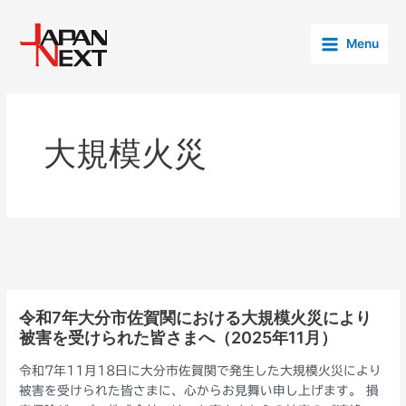
内
Main
容
Menu
Menu
を
ス
キ
ッ
プ
大規模火災
令和7年大分市佐賀関における大規模火災により
令
被害を受けられた皆さまへ（2025年11月）
和
7
令和7年11月18日に大分市佐賀関で発生した大規模火災により
年
被害を受けられた皆さまに、心からお見舞い申し上げます。 損
大