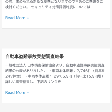
れ
の際、求められる新たな基準となりますので早めのご準備をご
テ
た
検討ください。 セキュリティ対策評価制度については
ィ
皆
対
さ
Read More »
策
ま
評
へ
価
（2026
制
年
度
6
に
月）
つ
自動車盗難事故実態調査結果
自
い
動
て
一般社団法人 日本損害保険協会より、自動車盗難事故実態調査
車
結果の公表がありました。 ・車両本体盗難：2,746件（前年比
盗
247件増） ・車両本体盗難： 297.5万円（前年比16万円増）
難
詳しい調査結果は、下記のリンクを
事
故
Read More »
実
態
調
査