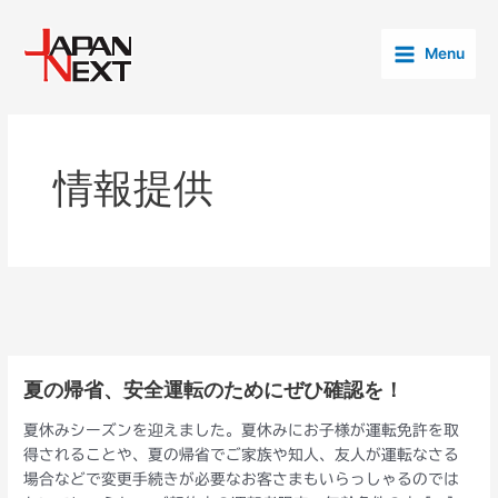
内
投
Main
容
稿
Menu
Menu
を
の
ス
ペ
キ
ー
ッ
ジ
プ
送
情報提供
り
夏の帰省、安全運転のためにぜひ確認を！
夏
の
夏休みシーズンを迎えました。夏休みにお子様が運転免許を取
帰
得されることや、夏の帰省でご家族や知人、友人が運転なさる
省、
場合などで変更手続きが必要なお客さまもいらっしゃるのでは
安