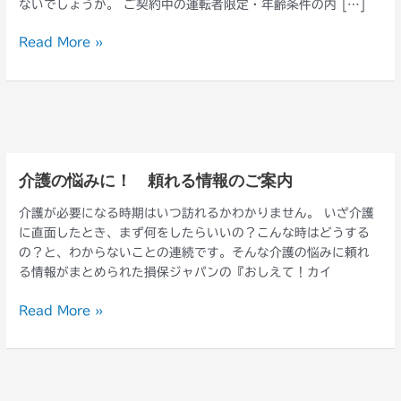
ないでしょうか。 ご契約中の運転者限定・年齢条件の内 […]
全
運
Read More »
転
の
た
め
に
ぜ
ひ
介護の悩みに！ 頼れる情報のご案内
介
確
護
認
介護が必要になる時期はいつ訪れるかわかりません。 いざ介護
の
を！
に直面したとき、まず何をしたらいいの？こんな時はどうする
悩
の？と、わからないことの連続です。そんな介護の悩みに頼れ
み
る情報がまとめられた損保ジャパンの『おしえて！カイ
に！
頼
Read More »
れ
る
情
報
の