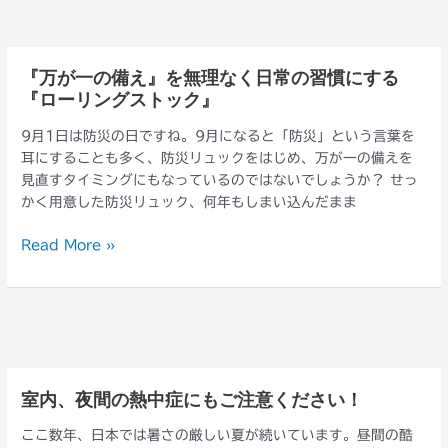
る
お
知
『万が一の備え』を無理なく日常の習慣にする
『万
ら
『ローリングストック』
が
せ
一
9月1日は防災の日ですね。9月になると「防災」という言葉を
の
耳にすることも多く、防災リュックをはじめ、万が一の備えを
備
見直すタイミングにもなっているのではないでしょうか？ せっ
え』
かく用意した防災リュック、何年もしまい込んだまま
を
無
Read More »
理
な
く
日
常
の
習
室内、夜間の熱中症にもご注意ください！
室
慣
内、
に
ここ数年、日本では暑さの厳しい夏が続いています。昼間の酷
夜