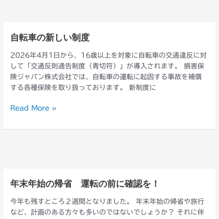
結
果
自転車の新しい制度
自
転
2026年4月1日から、16歳以上を対象に自転車の交通違反に対
車
して「交通反則通告制度（青切符）」が導入されます。 損害保
の
険ジャパン株式会社では、自転車の運転に起因する事故を補償
新
する各種保険を取り扱っております。 新制度に
し
い
Read More »
制
度
年末年始の帰省 運転の前に確認を！
年
末
今年も残すところ２週間となりました。 年末年始の帰省や旅行
年
など、計画のある方々も多いのではないでしょうか？ それに伴
始