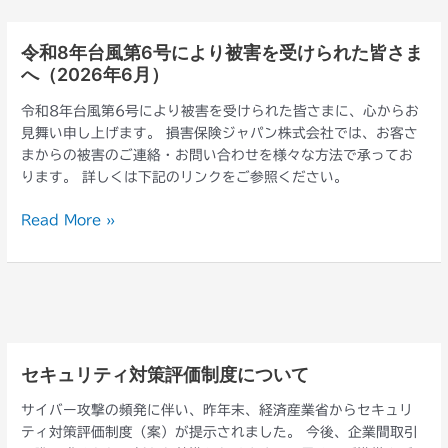
ご
案
令和8年台風第6号により被害を受けられた皆さま
令
内
へ（2026年6月）
和
8
令和8年台風第6号により被害を受けられた皆さまに、心からお
年
見舞い申し上げます。 損害保険ジャパン株式会社では、お客さ
台
まからの被害のご連絡・お問い合わせを様々な方法で承ってお
風
ります。 詳しくは下記のリンクをご参照ください。
第
6
Read More »
号
に
よ
り
被
害
を
セキュリティ対策評価制度について
セ
受
キ
け
サイバー攻撃の頻発に伴い、昨年末、経済産業省からセキュリ
ュ
ら
ティ対策評価制度（案）が提示されました。 今後、企業間取引
リ