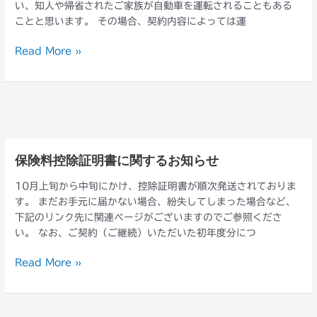
い、知人や帰省されたご家族が自動車を運転されることもある
の
ことと思います。 その場合、契約内容によっては運
帰
省
Read More »
運
転
の
前
に
確
認
保険料控除証明書に関するお知らせ
保
を！
険
10月上旬から中旬にかけ、控除証明書が順次発送されておりま
料
す。 まだお手元に届かない場合、紛失してしまった場合など、
控
下記のリンク先に関連ページがございますのでご参照くださ
除
い。 なお、ご契約（ご継続）いただいた初年度分につ
証
明
Read More »
書
に
関
す