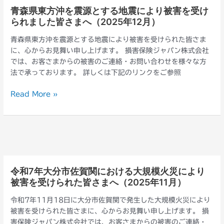
よ
さ
青森県東方沖を震源とする地震により被害を受け
青
り
ま
られました皆さまへ（2025年12月）
森
被
へ
県
害
青森県東方沖を震源とする地震により被害を受けられた皆さま
（2026
東
を
に、心からお見舞い申し上げます。 損害保険ジャパン株式会社
年
方
受
では、お客さまからの被害のご連絡・お問い合わせを様々な方
7
沖
け
法で承っております。 詳しくは下記のリンクをご参照
月）
を
ら
震
れ
Read More »
源
た
と
皆
す
さ
る
ま
地
へ
震
（2026
に
年
令和7年大分市佐賀関における大規模火災により
令
よ
1
被害を受けられた皆さまへ（2025年11月）
和
り
月）
7
被
令和7年11月18日に大分市佐賀関で発生した大規模火災により
年
害
被害を受けられた皆さまに、心からお見舞い申し上げます。 損
大
を
害保険ジャパン株式会社では、お客さまからの被害のご連絡・