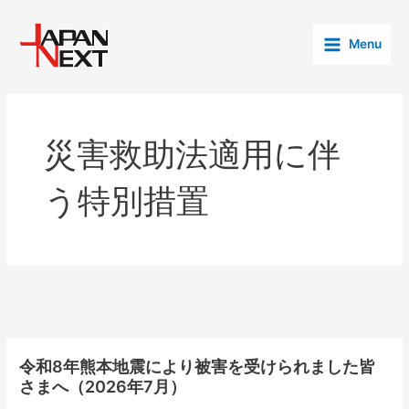
内
投
Main
容
稿
Menu
Menu
を
の
ス
ペ
キ
ー
ッ
ジ
プ
送
災害救助法適用に伴
り
う特別措置
令和8年熊本地震により被害を受けられました皆
令
さまへ（2026年7月）
和
8