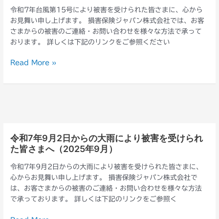
7
害
令和7年台風第15号により被害を受けられた皆さまに、心から
年
を
お見舞い申し上げます。 損害保険ジャパン株式会社では、お客
台
受
さまからの被害のご連絡・お問い合わせを様々な方法で承って
風
け
おります。 詳しくは下記のリンクをご参照ください
第
ら
15
れ
Read More »
号
た
に
皆
よ
さ
り
ま
被
へ
害
（2025
を
年
令和7年9月2日からの大雨により被害を受けられ
令
受
9
た皆さまへ（2025年9月）
和
け
月）
7
ら
令和7年9月2日からの大雨により被害を受けられた皆さまに、
年
れ
心からお見舞い申し上げます。 損害保険ジャパン株式会社で
9
た
は、お客さまからの被害のご連絡・お問い合わせを様々な方法
月
皆
で承っております。 詳しくは下記のリンクをご参照く
2
さ
日
ま