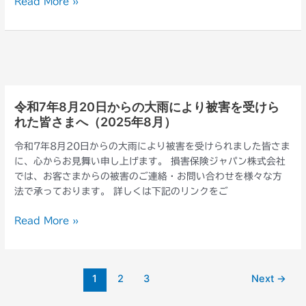
Read More »
か
へ
ら
（2025
の
年
大
9
雨
月）
に
よ
令和7年8月20日からの大雨により被害を受けら
令
り
れた皆さまへ（2025年8月）
和
被
7
害
令和7年8月20日からの大雨により被害を受けられました皆さま
年
を
に、心からお見舞い申し上げます。 損害保険ジャパン株式会社
8
受
では、お客さまからの被害のご連絡・お問い合わせを様々な方
月
け
法で承っております。 詳しくは下記のリンクをご
20
ら
日
れ
Read More »
か
た
ら
皆
の
さ
大
1
2
3
Next
→
ま
雨
へ
に