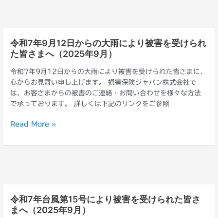
り
け
被
ら
害
れ
を
た
令和7年9月12日からの大雨により被害を受けられ
令
受
皆
た皆さまへ（2025年9月）
和
け
さ
7
ら
令和7年9月12日からの大雨により被害を受けられた皆さまに、
ま
年
れ
心からお見舞い申し上げます。 損害保険ジャパン株式会社で
へ
9
た
は、お客さまからの被害のご連絡・お問い合わせを様々な方法
（2025
月
皆
で承っております。 詳しくは下記のリンクをご参照
年
12
さ
11
日
ま
Read More »
月）
か
へ
ら
（2025
の
年
大
10
雨
月）
に
よ
令和7年台風第15号により被害を受けられた皆さ
令
り
まへ（2025年9月）
和
被