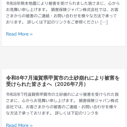
令和8年熊本地震により被害を受けられました皆さまに、心から
年
お見舞い申し上げます。 損害保険ジャパン株式会社では、お客
熊
さまからの被害のご連絡・お問い合わせを様々な方法で承って
本
おります。 詳しくは下記のリンクをご参照ください […]
地
震
Read More »
に
よ
り
被
害
を
受
令和8年7月滋賀県甲賀市の土砂崩れにより被害を
令
け
受けられた皆さまへ（2026年7月）
和
ら
8
れ
令和8年7月滋賀県甲賀市の土砂崩れにより被害を受けられた皆
年
ま
さまに、心からお見舞い申し上げます。 損害保険ジャパン株式
7
し
会社では、お客さまからの被害のご連絡・お問い合わせを様々
月
た
な方法で承っております。 詳しくは下記のリンクを
滋
皆
賀
さ
Read More »