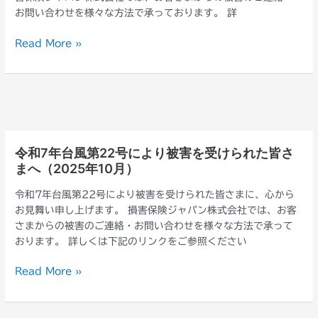
分
受
お問い合わせを様々な方法で承っております。 詳
市
け
佐
ら
Read More »
賀
れ
関
ま
に
し
お
た
け
皆
る
さ
大
ま
令和7年台風第22号により被害を受けられた皆さ
令
規
へ
まへ（2025年10月）
和
模
（2025
7
火
令和7年台風第22号により被害を受けられた皆さまに、心から
年
年
災
お見舞い申し上げます。 損害保険ジャパン株式会社では、お客
12
台
に
さまからの被害のご連絡・お問い合わせを様々な方法で承って
月）
風
よ
おります。 詳しくは下記のリンクをご参照ください
第
り
22
被
Read More »
号
害
に
を
よ
受