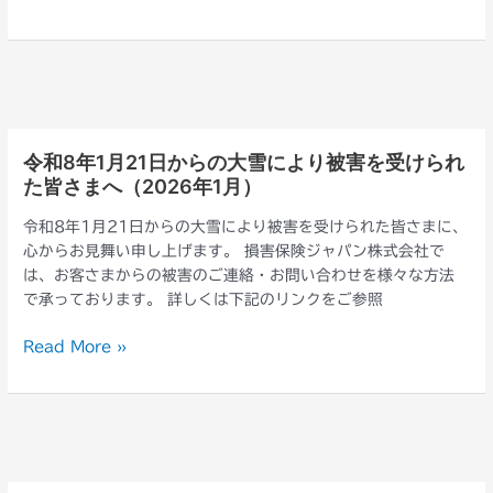
県
ま
甲
へ
賀
（2026
市
年
の
7
土
月）
砂
令和8年1月21日からの大雪により被害を受けられ
令
崩
た皆さまへ（2026年1月）
和
れ
8
に
令和8年1月21日からの大雪により被害を受けられた皆さまに、
年
よ
心からお見舞い申し上げます。 損害保険ジャパン株式会社で
1
り
は、お客さまからの被害のご連絡・お問い合わせを様々な方法
月
被
で承っております。 詳しくは下記のリンクをご参照
21
害
日
を
Read More »
か
受
ら
け
の
ら
大
れ
雪
た
に
皆