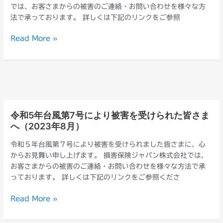
る
では、お客さまからの被害のご連絡・お問い合わせを様々な方
風
リ
法で承っております。 詳しくは下記のリンクをご参照
第
ー
13
フ
Read More »
号
レ
に
ッ
よ
ト
り
の
被
ご
害
案
を
内
令和5年台風第7号により被害を受けられた皆さま
令
受
へ（2023年8月）
和
け
5
ら
令和５年台風第７号により被害を受けられました皆さまに、心
年
れ
からお見舞い申し上げます。 損害保険ジャパン株式会社では、
台
た
お客さまからの被害のご連絡・お問い合わせを様々な方法で承
風
皆
っております。 詳しくは下記のリンクをご参照くださ
第
さ
7
ま
Read More »
号
へ
に
（2023