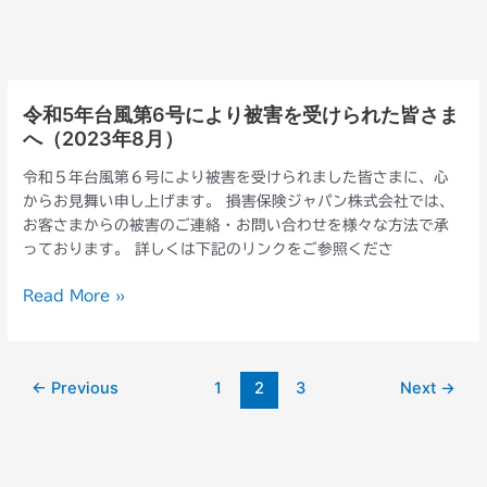
よ
年
り
9
被
月）
害
を
令和5年台風第6号により被害を受けられた皆さま
令
受
へ（2023年8月）
和
け
5
ら
令和５年台風第６号により被害を受けられました皆さまに、心
年
れ
からお見舞い申し上げます。 損害保険ジャパン株式会社では、
台
た
お客さまからの被害のご連絡・お問い合わせを様々な方法で承
風
皆
っております。 詳しくは下記のリンクをご参照くださ
第
さ
6
ま
Read More »
号
へ
に
（2023
よ
年
り
←
Previous
1
2
3
Next
→
8
被
月）
害
を
受