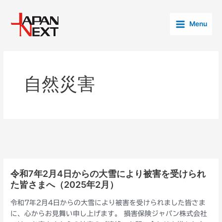
内
投
Main
容
稿
Menu
Menu
を
の
ス
ペ
キ
ー
ッ
ジ
プ
送
自然災害
り
令和7年2月4日からの大雪により被害を受けられ
令
た皆さまへ（2025年2月）
和
7
令和7年2月4日からの大雪により被害を受けられました皆さま
年
に、心からお見舞い申し上げます。 損害保険ジャパン株式会社
2