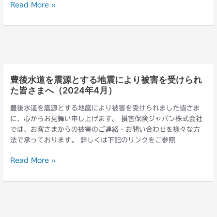
れ
Read More »
か
た
ら
皆
の
さ
大
ま
雨
へ
に
（2024
よ
年
豊後水道を震源とする地震により被害を受けられ
豊
り
7
た皆さまへ（2024年4月）
後
被
月）
水
害
豊後水道を震源とする地震により被害を受けられました皆さま
道
を
に、心からお見舞い申し上げます。 損害保険ジャパン株式会社
を
受
では、お客さまからの被害のご連絡・お問い合わせを様々な方
震
け
法で承っております。 詳しくは下記のリンクをご参照
源
ら
と
れ
Read More »
す
た
る
皆
地
さ
震
ま
に
へ