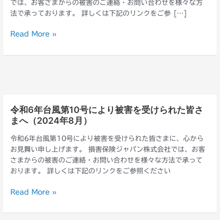
では、お客さまからの被害のご連絡・お問い合わせを様々な方
月
法で承っております。 詳しくは下記のリンクをご参 […]
4
日
Read More »
か
ら
の
大
雪
に
よ
令和6年台風第10号により被害を受けられた皆さ
令
り
まへ（2024年8月）
和
被
6
害
令和6年台風第10号により被害を受けられた皆さまに、心から
年
を
お見舞い申し上げます。 損害保険ジャパン株式会社では、お客
台
受
さまからの被害のご連絡・お問い合わせを様々な方法で承って
風
け
おります。 詳しくは下記のリンクをご参照ください
第
ら
10
れ
Read More »
号
た
に
皆
よ