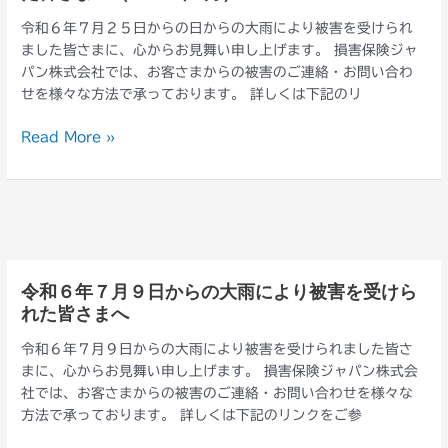
を
6
受
令和６年７月２５日からの日からの大雨により被害を受けられ
年
け
ました皆さまに、心からお見舞い申し上げます。 損害保険ジャ
7
ら
パン株式会社では、お客さまからの被害のご連絡・お問い合わ
月
れ
せを様々な方法で承っております。 詳しくは下記のリ
25
た
日
皆
Read More »
か
さ
ら
ま
の
へ
大
（2024
雨
年
に
8
よ
月）
令和６年７月９日からの大雨により被害を受けら
令
り
れた皆さまへ
和
被
６
害
令和６年７月９日からの大雨により被害を受けられました皆さ
年
を
まに、心からお見舞い申し上げます。 損害保険ジャパン株式会
７
受
社では、お客さまからの被害のご連絡・お問い合わせを様々な
月
け
方法で承っております。 詳しくは下記のリンクをご参
９
ら
日