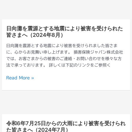
さ
り
ま
被
へ
害
（2025
を
年
日向灘を震源とする地震により被害を受けられた
日
受
2
皆さまへ（2024年8月）
向
け
月）
灘
ら
日向灘を震源とする地震により被害を受けられました皆さま
を
れ
に、心からお見舞い申し上げます。 損害保険ジャパン株式会社
震
た
では、お客さまからの被害のご連絡・お問い合わせを様々な方
源
皆
法で承っております。 詳しくは下記のリンクをご参照く
と
さ
す
ま
Read More »
る
へ
地
（2024
震
年
に
8
よ
月）
り
被
令和6年7月25日からの大雨により被害を受けられ
令
害
た皆さまへ（2024年7月）
和