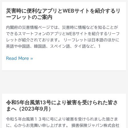
よ
り
災害時に便利なアプリとWEBサイトを紹介するリ
災
被
ーフレットのご案内
害
害
時
を
内閣府の災害情報ページでは、災害時に情報などを知ることが
に
受
できるスマートフォンのアプリとWEBサイトを紹介するリーフ
便
け
レットが紹介されております。 リーフレットは日本語のほかに
利
ら
英語や中国語、韓国語、スペイン語、タイ語など、1
な
れ
ア
た
Read More »
プ
皆
リ
さ
と
ま
WEB
へ
サ
（2024
イ
年
ト
4
令和5年台風第13号により被害を受けられた皆さ
令
を
月）
まへ（2023年9月）
和
紹
5
介
令和５年台風第１３号に号により被害を受けられました皆さま
年
す
に、心からお見舞い申し上げます。 損害保険ジャパン株式会社
台