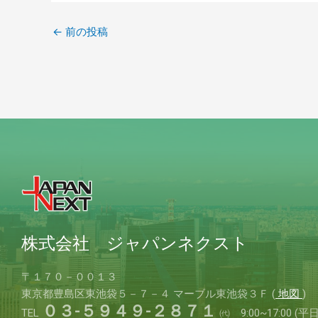
←
前の投稿
株式会社 ジャパンネクスト
〒１７０－００１３
東京都豊島区東池袋５－７－４
マーブル東池袋３Ｆ (
地図
)
０３-５９４９-２８７１
TEL
㈹ 9:00~17:00 (平日