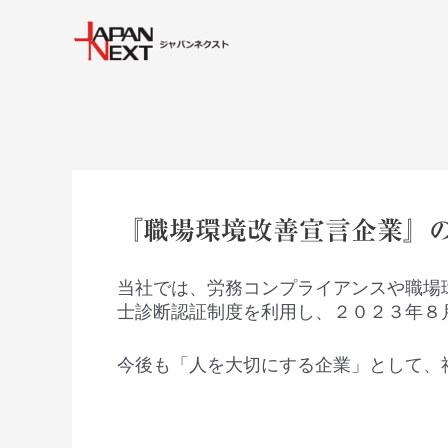
内
Post
容
navigation
を
ス
キ
ッ
プ
『職場環境改善宣言企業』
当社では、労務コンプライアンスや職場
士診断認証制度を利用し、２０２３年８
今後も「人を大切にする企業」として、