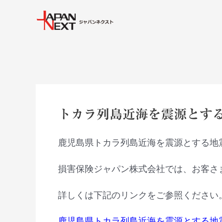
内
Post
容
navigation
を
ス
キ
ッ
プ
トカラ列島近海を震源とする
鹿児島県トカラ列島近海を震源とする地
損害保険ジャパン株式会社では、お客さ
詳しくは下記のリンクをご参照ください
鹿児島県トカラ列島近海を震源とする地