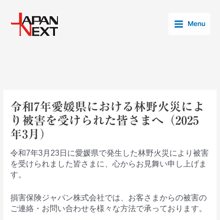
内
Post
Main
容
navigation
Menu
Menu
を
ス
キ
ッ
プ
令和7年愛媛県における林野火災によ
り被害を受けられた皆さまへ（2025
年3月）
令和7年3月23日に愛媛県で発生した林野火災により被害
を受けられました皆さまに、心からお見舞い申し上げま
す。
損害保険ジャパン株式会社では、お客さまからの被害の
ご連絡・お問い合わせを様々な方法で承っております。