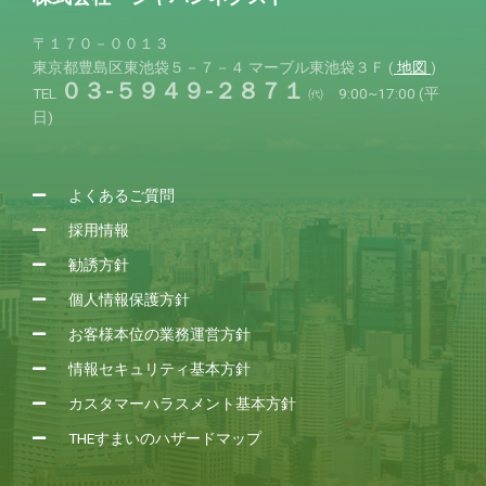
〒１７０－００１３
東京都豊島区東池袋５－７－４
マーブル東池袋３Ｆ (
地図
)
０３-５９４９-２８７１
TEL
㈹ 9:00~17:00 (平
日)
よくあるご質問
採用情報
勧誘方針
個人情報保護方針
お客様本位の業務運営方針
情報セキュリティ基本方針
カスタマーハラスメント基本方針
THEすまいのハザードマップ