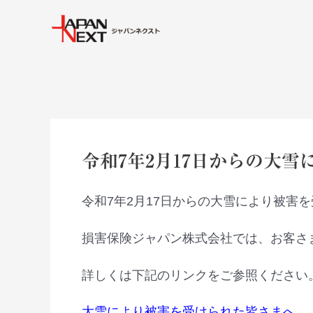
内
Post
容
navigation
を
ス
キ
ッ
プ
令和7年2月17日からの大雪
令和7年2月17日からの大雪により被害
損害保険ジャパン株式会社では、お客さ
詳しくは下記のリンクをご参照ください
大雪により被害を受けられた皆さまへ