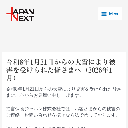
内
Post
Main
容
navigation
Menu
Menu
を
ス
キ
ッ
プ
令和8年1月21日からの大雪により被
害を受けられた皆さまへ（2026年1
月）
令和8年1月21日からの大雪により被害を受けられた皆さ
まに、心からお見舞い申し上げます。
損害保険ジャパン株式会社では、お客さまからの被害の
ご連絡・お問い合わせを様々な方法で承っております。