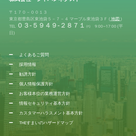
〒１７０－００１３
東京都豊島区東池袋５－７－４
マーブル東池袋３Ｆ (
地図
)
０３-５９４９-２８７１
TEL
㈹ 9:00~17:00 (平
日)
よくあるご質問
採用情報
勧誘方針
個人情報保護方針
お客様本位の業務運営方針
情報セキュリティ基本方針
カスタマーハラスメント基本方針
THEすまいのハザードマップ