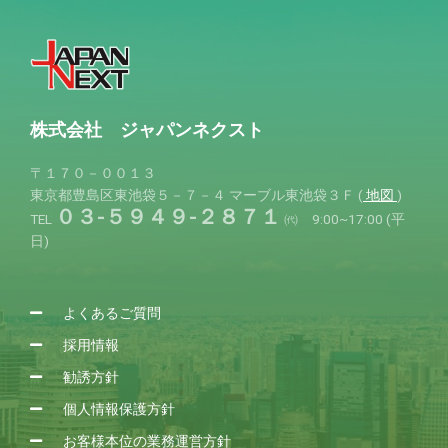
株式会社 ジャパンネクスト
〒１７０－００１３
東京都豊島区東池袋５－７－４
マーブル東池袋３Ｆ (
地図
)
０３-５９４９-２８７１
TEL
㈹ 9:00~17:00 (平
日)
よくあるご質問
採用情報
勧誘方針
個人情報保護方針
お客様本位の業務運営方針