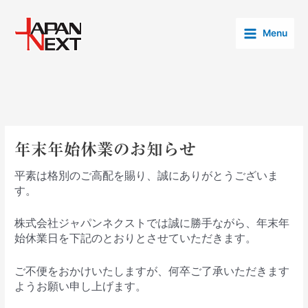
内
Post
Main
容
navigation
Menu
Menu
を
ス
キ
ッ
プ
年末年始休業のお知らせ
平素は格別のご高配を賜り、誠にありがとうございま
す。
株式会社ジャパンネクストでは誠に勝手ながら、年末年
始休業日を下記のとおりとさせていただきます。
ご不便をおかけいたしますが、何卒ご了承いただきます
ようお願い申し上げます。