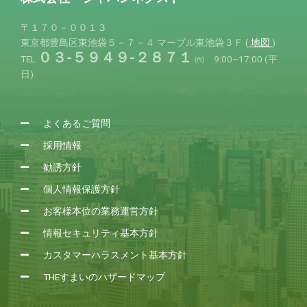
〒１７０－００１３
東京都豊島区東池袋５－７－４
マーブル東池袋３Ｆ (
地図
)
０３-５９４９-２８７１
TEL
㈹ 9:00~17:00 (平
日)
よくあるご質問
採用情報
勧誘方針
個人情報保護方針
お客様本位の業務運営方針
情報セキュリティ基本方針
カスタマーハラスメント基本方針
THEすまいのハザードマップ