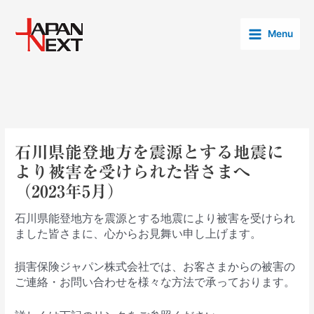
内
Post
Main
容
navigation
Menu
Menu
を
ス
キ
ッ
プ
石川県能登地方を震源とする地震に
より被害を受けられた皆さまへ
（2023年5月）
石川県能登地方を震源とする地震により被害を受けられ
ました皆さまに、心からお見舞い申し上げます。
損害保険ジャパン株式会社では、お客さまからの被害の
ご連絡・お問い合わせを様々な方法で承っております。