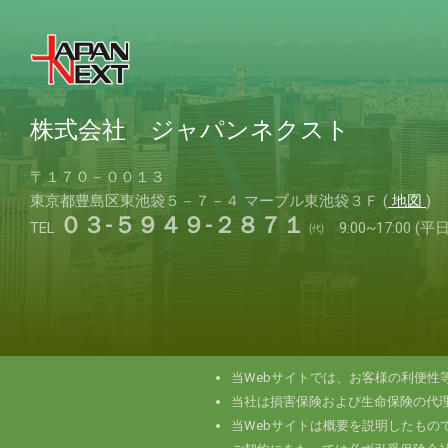
株式会社 ジャパンネクスト
〒１７０－００１３
東京都豊島区東池袋５－７－４
マーブル東池袋３Ｆ (
地図
)
０３-５９４９-２８７１
TEL
㈹ 9:00~17:00 (平日
当Webサイトでは、お客様の利便性
当社は損害保険および生命保険の代
当Webサイトは概要を説明したもの