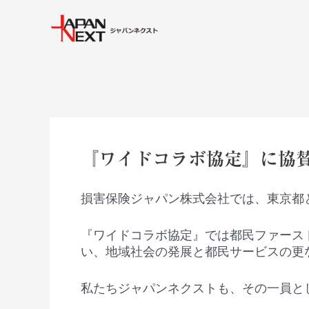
内
Post
容
navigation
を
ス
キ
ッ
プ
『ワイドコラボ協定』に協
損害保険ジャパン株式会社では、東京都
『ワイドコラボ協定』では都民ファース
い、地域社会の発展と都民サービスの更
私たちジャパンネクストも、その一員と